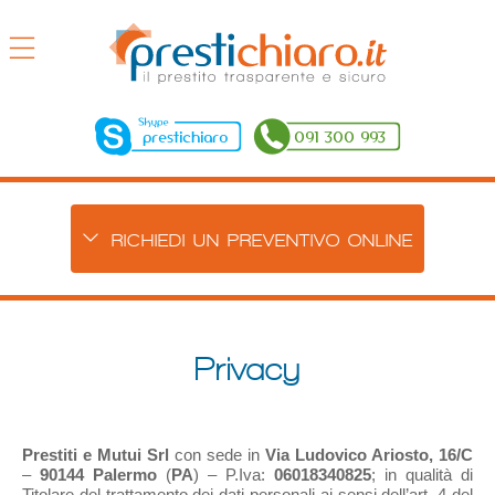
prestichiaro
091 300 993
RICHIEDI UN PREVENTIVO ONLINE
Privacy
Prestiti e Mutui Srl
con sede in
Via Ludovico Ariosto, 16/C
–
90144
Palermo
(
PA
) – P.Iva:
06018340825
; in qualità di
Titolare del trattamento dei dati personali ai sensi dell’art. 4 del