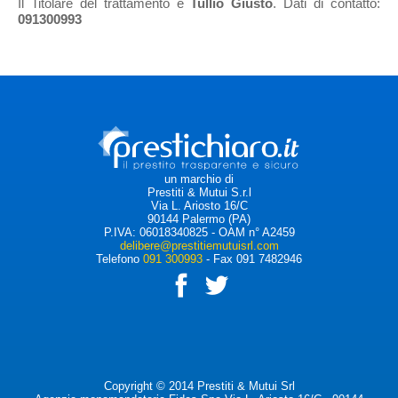
Il Titolare del trattamento è
Tullio Giusto
. Dati di contatto:
091300993
un marchio di
Prestiti & Mutui S.r.l
Via L. Ariosto 16/C
90144 Palermo (PA)
P.IVA: 06018340825 - OAM n° A2459
delibere@prestitiemutuisrl.com
Telefono
091 300993
- Fax 091 7482946
f
t
Copyright © 2014 Prestiti & Mutui Srl